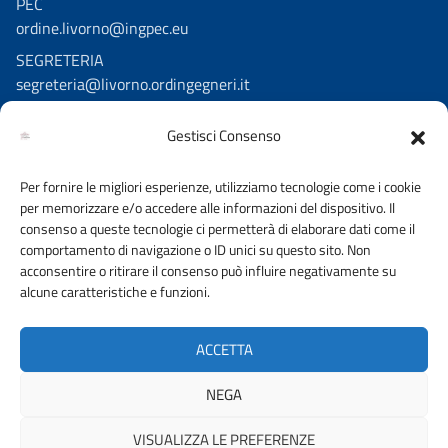
PEC
ordine.livorno@ingpec.eu
SEGRETERIA
segreteria@livorno.ordingegneri.it
Gestisci Consenso
SEGUICI SU
Per fornire le migliori esperienze, utilizziamo tecnologie come i cookie
Facebook
per memorizzare e/o accedere alle informazioni del dispositivo. Il
Instagram
consenso a queste tecnologie ci permetterà di elaborare dati come il
comportamento di navigazione o ID unici su questo sito. Non
acconsentire o ritirare il consenso può influire negativamente su
alcune caratteristiche e funzioni.
AMMINISTRAZIONE TRASPARENTE
PRIVACY POLICY
ACCETTA
URP
NEGA
VISUALIZZA LE PREFERENZE
© 2026 ORDINE DEGLI INGEGNERI DELLA PROVINCIA DI LIVORNO |