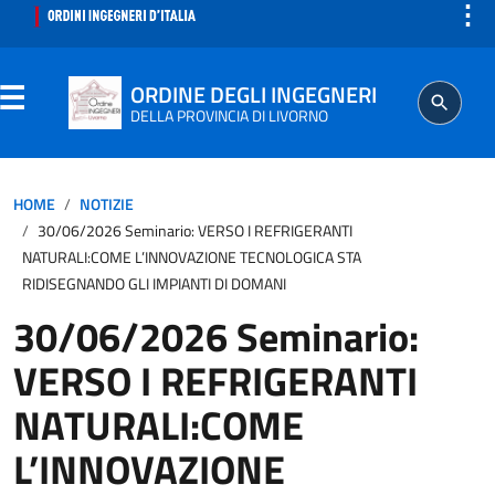
⋮
ORDINE DEGLI INGEGNERI
DELLA PROVINCIA DI LIVORNO
ORDINE
HOME
NOTIZIE
30/06/2026 Seminario: VERSO I REFRIGERANTI
SEGRETERIA
NATURALI:COME L’INNOVAZIONE TECNOLOGICA STA
RIDISEGNANDO GLI IMPIANTI DI DOMANI
ISCRITTO
30/06/2026 Seminario:
VERSO I REFRIGERANTI
PROFESSIONE
NATURALI:COME
AGGIORNAMENTO PROFESSIONALE
L’INNOVAZIONE