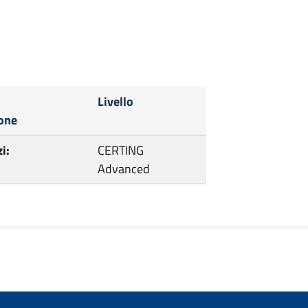
Livello
ione
i:
CERTING
Advanced