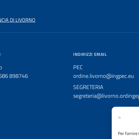
NCIA DI LIVORNO
I
INDIRIZZI EMAIL
o
PEC
0586 898746
ordine.livorno@ingpec.eu
SEGRETERIA
segreteria@livorno.ordingeg
Per fornire 