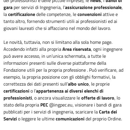
dei professionisti e delle piccole imprese), le
news
, i
bandi di
gara
per servizi di Ingegneria, l’
assicurazione professionale
,
la
certificazione
delle competenze, le
convenzioni
attive e
tanto altro, fornendo strumenti utili ai professionisti ed ai
giovani laureati che si affacciano nel mondo del lavoro.
Le novità, tuttavia, non si limitano alla sola home page.
Accedendo infatti alla propria
Area riservata
, ogni ingegnere
può avere accesso, in un’unica schermata, a tutte le
informazioni presenti sulle diverse piattaforme della
Fondazione utili per la propria professione . Può verificare, ad
esempio, la propria posizione con gli obblighi formativi, la
correttezza dei dati presenti sull’
albo unico
, le proprie
certificazioni
o l’
appartenenza ai diversi elenchi di
professionisti
, o ancora visualizzare le
offerte di lavoro
, lo
stato della propria
PEC
@ingpec.eu, visionare i bandi di gara
pubblicati per i servizi di ingegneria, scaricare la
Carta dei
Servizi
o leggere le ultime
comunicazioni
del proprio Ordine.