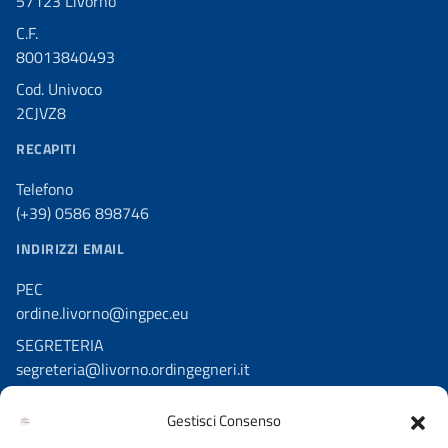
57123 Livorno
C.F.
80013840493
Cod. Univoco
2CJVZ8
RECAPITI
Telefono
(+39) 0586 898746
INDIRIZZI EMAIL
PEC
ordine.livorno@ingpec.eu
SEGRETERIA
segreteria@livorno.ordingegneri.it
Gestisci Consenso
SEGUICI SU