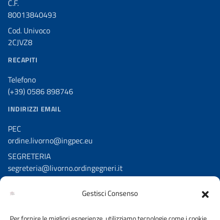
C.F.
80013840493
Cod. Univoco
2CJVZ8
RECAPITI
Telefono
(+39) 0586 898746
INDIRIZZI EMAIL
PEC
ordine.livorno@ingpec.eu
SEGRETERIA
segreteria@livorno.ordingegneri.it
Gestisci Consenso
SEGUICI SU
Per fornire le migliori esperienze, utilizziamo tecnologie come i cookie